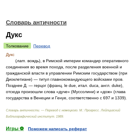
Словарь античности
Дукс
Толкование
Перевод
Дукс
(
лат.
вождь), в Римской империи командир оперативного
соединения во время похода, после разделения военной и
гражданской власти в управлении Римским государством (при
Диоклетиане) — титул главнокомандующего войсками пров.
Позднее Д. — герцог (франц. le due, итал. duca, англ. duke),
отсюда произошли слова «дуче» (Муссолини) и «дож» (глава
государства в Венеции и Генуе, соответственно с 697 и 1339).
Словарь античности. — Перевод с немецкого. М.: Прогресс
.
Лейпцигский
Библиографический институт
.
1989
.
Игры ⚽
Поможем написать реферат