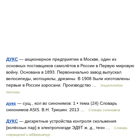
ДУКС
— акционерное предприятие в Москве, один из
основных поставщиков самолётов в России в Первую мировую
войну. Основана в 1893. Первоначально завод выпускал
велосипеды, мотоциклы, дрезины. В 1908 были изготовлены
первые в России аэросани. Производство …
Энциклопедия
техники
дукс
— сущ., кол во синонимов: 1 • тема (24) Словарь
синонимов ASIS. В.Н. Тришин. 2013 …
Словарь синонимов
ДУКС
— дискретные устройства контроля скольжения
[колёсных пар] в электропоезде ЭД9Т ж. д., техн …
Словарь
сокращений и аббревиатур