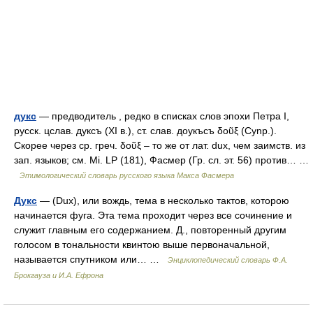
дукс
— предводитель , редко в списках слов эпохи Петра I,
русск. цслав. дуксъ (XI в.), ст. слав. доукъсъ δοῦξ (Cynp.).
Скорее через ср. греч. δοῦξ – то же от лат. dux, чем заимств. из
зап. языков; см. Mi. LP (181), Фасмер (Гр. сл. эт. 56) против… …
Этимологический словарь русского языка Макса Фасмера
Дукс
— (Dux), или вождь, тема в несколько тактов, которою
начинается фуга. Эта тема проходит через все сочинение и
служит главным его содержанием. Д., повторенный другим
голосом в тональности квинтою выше первоначальной,
называется спутником или… …
Энциклопедический словарь Ф.А.
Брокгауза и И.А. Ефрона